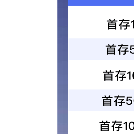
环境监测服务背景
态环境部发布的《“十四五”生态环境监
加强生态文明建设，提出巩固环境质量
测、拓展生态质量监测，全面推进生态环
向质量效能型跨越，提高生态环境监测现
保护上升到国家战略，环境保护支出也将