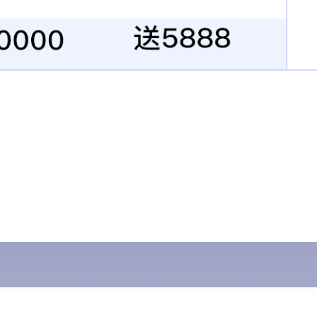
技术服务
力满足生态环境部、自然资源部、农业部等部门法律法规标准要
政府监管部门、企事业单位及科研院所提供专业的检测/监测及技
技术能力