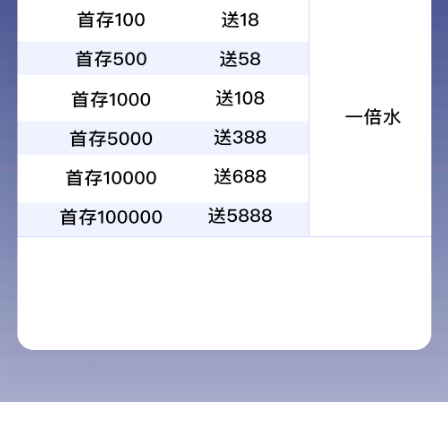
首页
集团公司
广州汇标
广州汇标
成都汇标
汇标计量
汇标认证
汇标教育
广州汇标检测技术中心
广州汇标检测技术中心成立于2004年，是汇标集团旗下子公司，技
术服务能力覆盖食品、农产品、环保、医药、农业投入品（饲料、兽
药、肥料、农药）、化妆品、烟草及包装材料等领域的检测及研发
，获得实验室认可（CNAS）、资质认定计量认证（CMA）、农产品
质量安全检测机构考核合格证书（CATL）、特殊食品验证评价技术
机构、绿色食品定点检测机构、粤港澳大湾区“菜篮子”产品质量安全
承检机构、全国名特优新农产品营养品质评价鉴定机构等资质，严格
依照国家及行业的规范标准，为广大客户提供专业的检验检测及研发
技术服务。