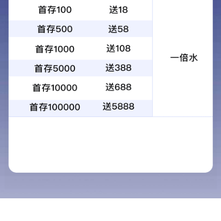
首页
集团公司
广州汇标
广州汇标
成都汇标
汇标计量
汇标认证
汇标教育
广州汇标检测技术中心
广州汇标检测技术中心成立于2004年，是汇标集团旗下子公司，技
术服务能力覆盖食品、农产品、环保、医药、农业投入品（饲料、兽
药、肥料、农药）、化妆品、烟草及包装材料等领域的检测及研发
，获得实验室认可（CNAS）、资质认定计量认证（CMA）、农产品
质量安全检测机构考核合格证书（CATL）、特殊食品验证评价技术
机构、绿色食品定点检测机构、粤港澳大湾区“菜篮子”产品质量安全
承检机构、全国名特优新农产品营养品质评价鉴定机构等资质，严格
依照国家及行业的规范标准，为广大客户提供专业的检验检测及研发
技术服务。