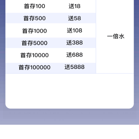
首页
新闻中心
报告作废声明
行业动态
推荐阅读
报告作废声明
职业卫生公告
汇标认
关于报告编号尾数为1851、1851E、0527、
2384、2275、1624、3087、2767、0743、
0740、0884、2400、9851、1187、1013、
0610等的作废声明
发布时间：
2026-03-11
编号为
WFD260101851的报告被编
号
WFD260101851-G的报告替代，
原报告作废
编号为
WFD260101851E的报告被编
号
WFD260101851E-G的报告替
代，原报告作废
编号为
WFD260200527的报告被编
号
WFD260200527-G的报告替代，
原报告作废
编号为
WPH260112384
的报告被编号
WPH260112384-G
1
的报