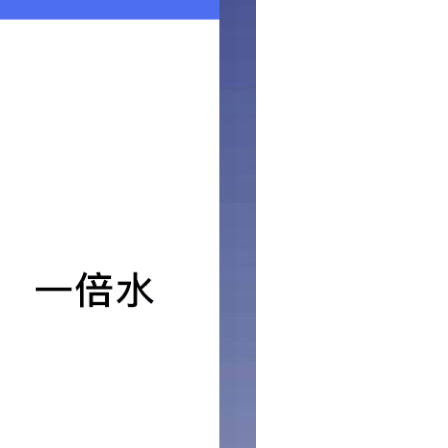
下一篇：HBZWJC20240185-技术报告公开信息表.pdf广东伟祥卫浴实业有限公司