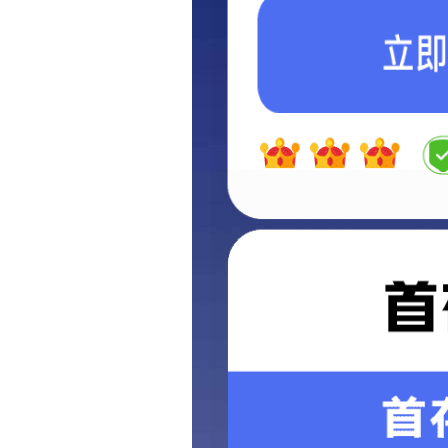
企业动态
行业动态
推荐阅读
报告作废
HBZWJC20
详情请查看附件